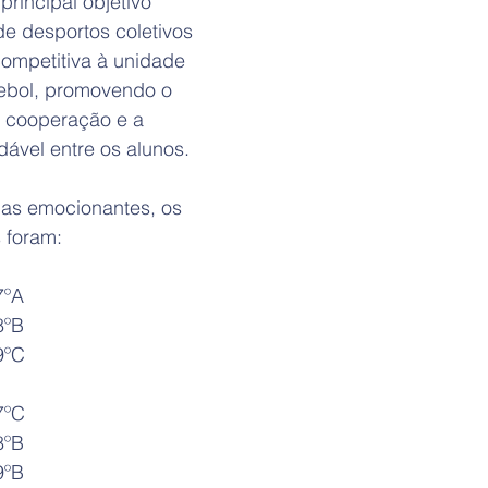
rincipal objetivo 
de desportos coletivos 
competitiva à unidade 
ebol, promovendo o 
a cooperação e a 
ável entre os alunos.
das emocionantes, os 
 foram:
7ºA
8ºB
9ºC
7ºC
8ºB
9ºB