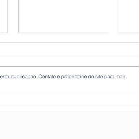
sta publicação. Contate o proprietário do site para mais
Exposição “Património
Cont
Islâmico em Portugal e
100)
Cidadania”