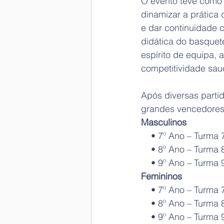
O evento teve como p
dinamizar a prática 
e dar continuidade 
didática do basquet
espírito de equipa, 
competitividade saud
Após diversas parti
grandes vencedores
Masculinos
    • 7º Ano – Turma 
    • 8º Ano – Turma 
    • 9º Ano – Turma 
Femininos
    • 7º Ano – Turma 
    • 8º Ano – Turma 
    • 9º Ano – Turma 