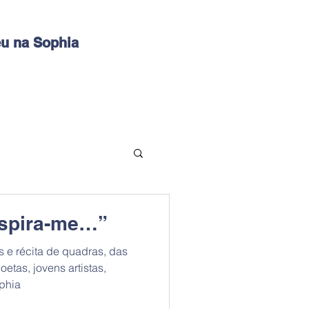
u na Sophia
nspira-me…”
s e récita de quadras, das
etas, jovens artistas,
phia