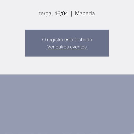
terça, 16/04
  |  
Maceda
O registro está fechado
Ver outros eventos