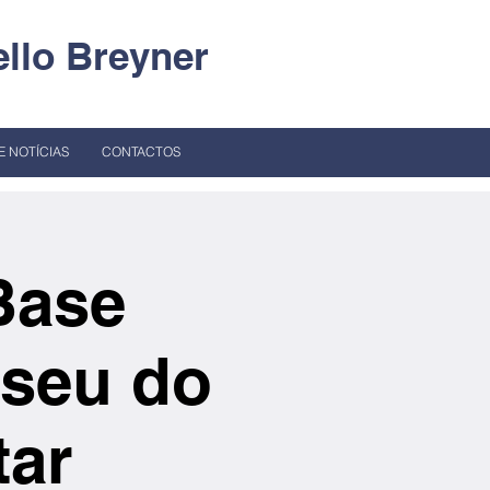
llo Breyner
E NOTÍCIAS
CONTACTOS
Base
useu do
tar