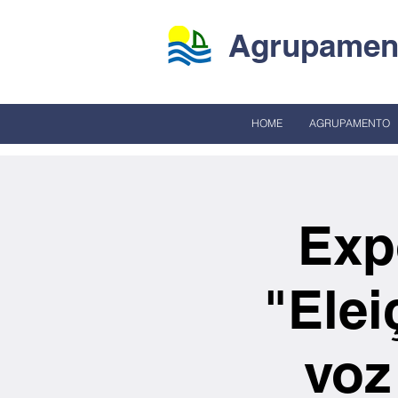
Agrupament
HOME
AGRUPAMENTO
Exp
"Elei
voz