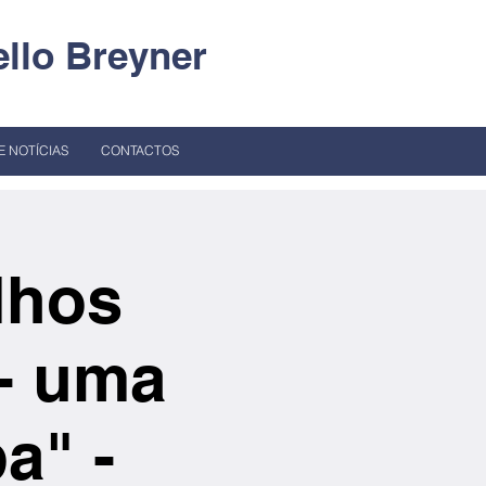
llo Breyner
E NOTÍCIAS
CONTACTOS
lhos
 - uma
a" -