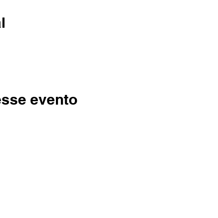
l
esse evento