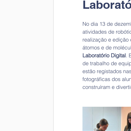
Laborató
No dia 13 de dezemb
atividades de robóti
realização e edição 
átomos e de molécul
Laboratório Digital
. 
de trabalho de equip
estão registados na
fotográficas dos al
construíram e diver