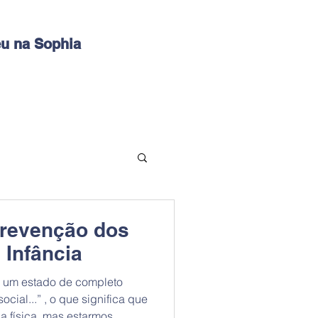
u na Sophia
Prevenção dos
 Infância
 um estado de completo
ocial...” , o que significa que
 física, mas estarmos