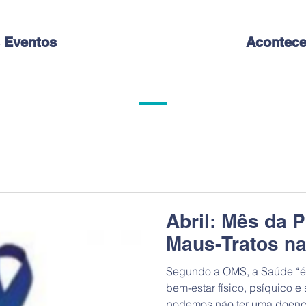
 Eventos
Acontece
Abril: Mês da 
Maus-Tratos na
Segundo a OMS, a Saúde “é
bem-estar físico, psíquico e s
podemos não ter uma doença