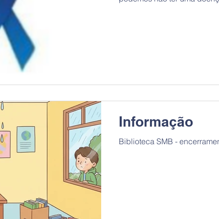
doentes emocional e/ou soci
Os maus tratos podem ser u
Agrupamento vai, mais uma v
“Campanha do “Laço Azul” (
diz respeito às crianças e ao
de "Abril: Mês da Prevenção
São objetivo
Informação
Biblioteca SMB - encerrame