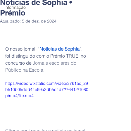
Notícias de Sophia •
Informação
Prémio
Atualizado:
5 de dez. de 2024
O nosso jornal, “
Notícias de Sophia
”, 
foi distinguido com o Prémio TRUE, no 
concurso de 
Jornais escolares do 
Público na Escola
.
https://video.wixstatic.com/video/3761ac_29
b510b05ddd44e99a3db5c4d7276412/1080
p/mp4/file.mp4
Clique aqui para ler a notícia no jornal 