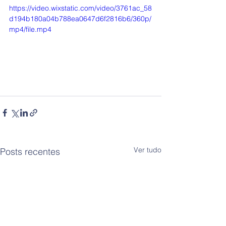
https://video.wixstatic.com/video/3761ac_58
d194b180a04b788ea0647d6f2816b6/360p/
mp4/file.mp4
Ver tudo
Posts recentes