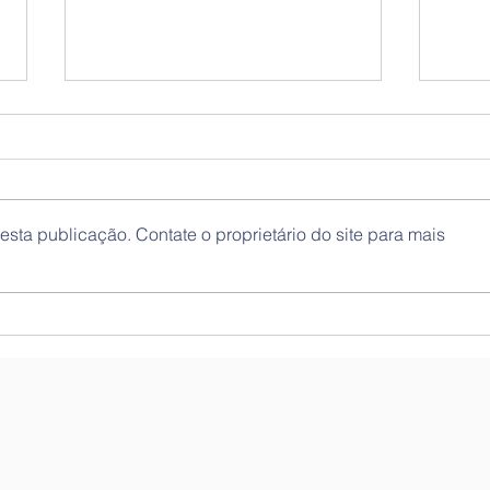
sta publicação. Contate o proprietário do site para mais
Exposição “Património
Cont
Islâmico em Portugal e
100)
Cidadania”