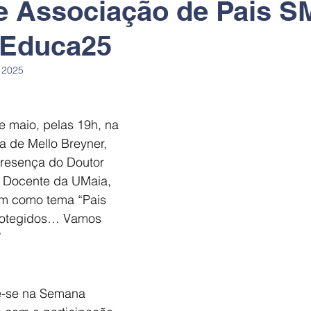
 Associação de Pais S
Educa25
 2025
e maio, pelas 19h, na 
a de Mello Breyner, 
resença do Doutor 
 Docente da UMaia, 
m como tema “Pais 
protegidos… Vamos 
”
re-se na Semana 